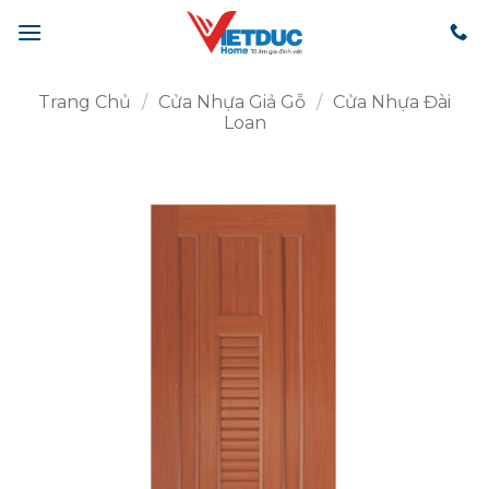
Bỏ
qua
nội
dung
Trang Chủ
/
Cửa Nhựa Giả Gỗ
/
Cửa Nhựa Đài
Loan