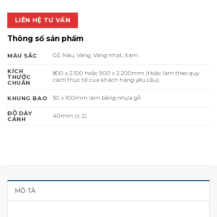
LIÊN HỆ TƯ VẤN
Thông số sản phẩm
Gỗ, Nâu, Vàng, Vàng nhạt, Xám
MÀU SẮC
KÍCH
800 x 2.100 hoặc 900 x 2.200mm (Hoặc làm theo quy
THƯỚC
cách thực tế của khách hàng yêu cầu).
CHUẨN
50 x 100mm làm bằng nhựa gỗ
KHUNG BAO
ĐỘ DÀY
40mm (± 2)
CÁNH
MÔ TẢ