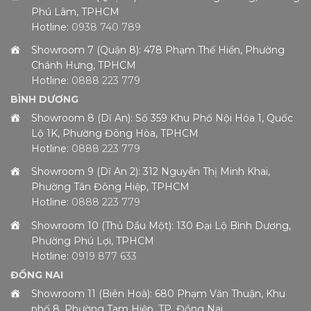
Phú Lâm, TPHCM
Hotline:
0938 740 789
Showroom 7 (Quận 8): 478 Phạm Thế Hiển, Phường
Chánh Hưng, TPHCM
Hotline:
0888 223 779
BÌNH DƯƠNG
Showroom 8 (Dĩ An): Số 359 Khu Phố Nội Hóa 1, Quốc
Lộ 1K, Phường Đông Hòa, TPHCM
Hotline:
0888 223 779
Showroom 9 (Dĩ An 2): 312 Nguyễn Thị Minh Khai,
Phường Tân Đông Hiệp, TPHCM
Hotline:
0888 223 779
Showroom 10 (Thủ Dầu Một): 130 Đại Lộ Bình Dương,
Phường Phú Lợi, TPHCM
Hotline:
0919 877 633
ĐỒNG NAI
Showroom 11 (Biên Hoà): 680 Phạm Văn Thuận, Khu
phố 8, Phường Tam Hiệp, TP. Đồng Nai