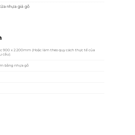
ửa nhựa giả gỗ
m
ặc 900 x 2.200mm (Hoặc làm theo quy cách thực tế của
 cầu).
̀m bằng nhựa gỗ