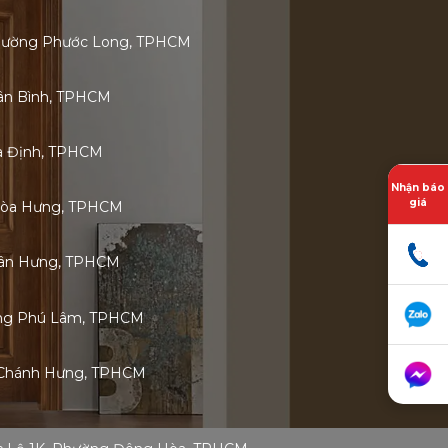
 Phường Phước Long, TPHCM
Tân Bình, TPHCM
ia Định, TPHCM
Nhận báo
giá
Hòa Hưng, TPHCM
 Tân Hưng, TPHCM
ờng Phú Lâm, TPHCM
 Chánh Hưng, TPHCM