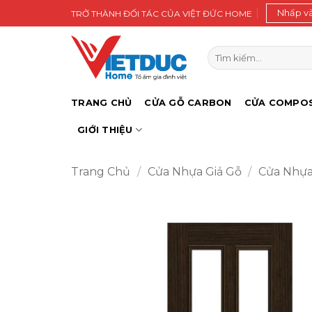
Bỏ
Nhấp v
TRỞ THÀNH ĐỐI TÁC CỦA VIỆT ĐỨC HOME
qua
nội
Tìm
dung
kiếm:
TRANG CHỦ
CỬA GỖ CARBON
CỬA COMPOS
GIỚI THIỆU
Trang Chủ
/
Cửa Nhựa Giả Gỗ
/
Cửa Nhựa