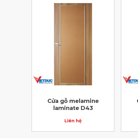
ine
Cửa gỗ melamine
2
laminate D43
Liên hệ