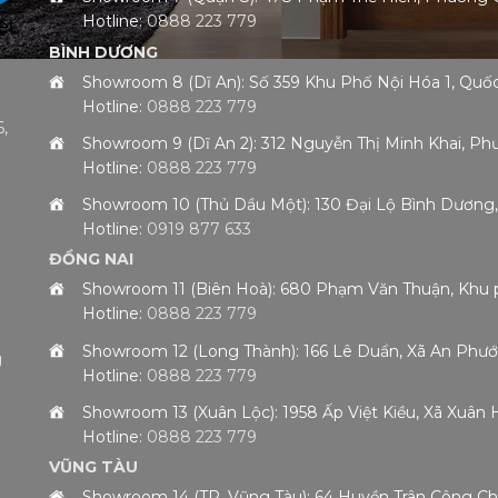
Hotline:
0888 223 779
BÌNH DƯƠNG
Showroom 8 (Dĩ An): Số 359 Khu Phố Nội Hóa 1, Qu
Hotline:
0888 223 779
,
Showroom 9 (Dĩ An 2): 312 Nguyễn Thị Minh Khai, 
Hotline:
0888 223 779
h
Showroom 10 (Thủ Dầu Một): 130 Đại Lộ Bình Dươn
Hotline:
0919 877 633
ĐỒNG NAI
Showroom 11 (Biên Hoà): 680 Phạm Văn Thuận, Khu 
Hotline:
0888 223 779
Showroom 12 (Long Thành): 166 Lê Duẩn, Xã An Phướ
g
Hotline:
0888 223 779
Showroom 13 (Xuân Lộc): 1958 Ấp Việt Kiều, Xã Xuân
Hotline:
0888 223 779
VŨNG TÀU
Showroom 14 (TP. Vũng Tàu): 64 Huyền Trân Công 