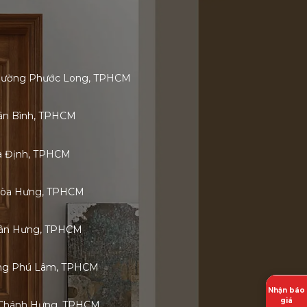
 Phường Phước Long, TPHCM
Tân Bình, TPHCM
ia Định, TPHCM
Hòa Hưng, TPHCM
 Tân Hưng, TPHCM
ờng Phú Lâm, TPHCM
Nhận báo
giá
 Chánh Hưng, TPHCM