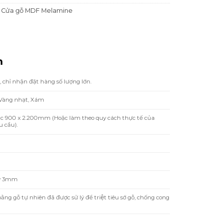
,
Cửa gỗ MDF Melamine
m
 chỉ nhận đặt hàng số lượng lớn.
 Vàng nhạt, Xám
ặc 900 x 2.200mm (Hoặc làm theo quy cách thực tế của
 cầu).
y 3mm
 gỗ tự nhiên đã được sử lý để triệt tiêu sớ gỗ, chống cong