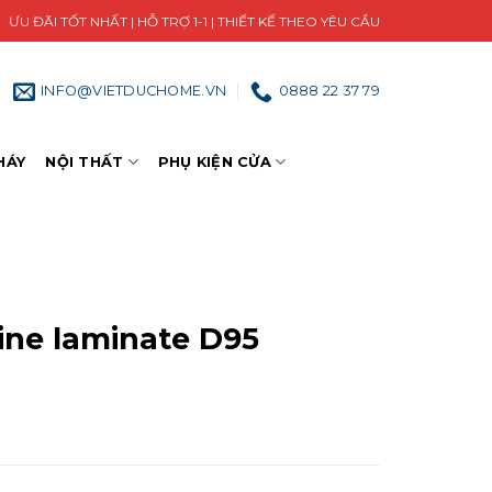
ƯU ĐÃI TỐT NHẤT | HỖ TRỢ 1-1 | THIẾT KẾ THEO YÊU CẦU
INFO@VIETDUCHOME.VN
0888 22 37 79
HÁY
NỘI THẤT
PHỤ KIỆN CỬA
ne laminate D95