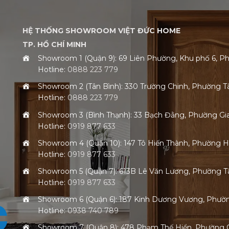
HỆ THỐNG SHOWROOM VIỆT ĐỨC HOME
TP. HỒ CHÍ MINH
Showroom 1 (Quận 9): 69 Liên Phường, Khu phố 6,
Hotline:
0888 223 779
Showroom 2 (Tân Bình): 330 Trường Chinh, Phường 
Hotline:
0888 223 779
Showroom 3 (Bình Thạnh): 33 Bạch Đằng, Phường G
Hotline:
0919 877 633
Showroom 4 (Quận 10): 147 Tô Hiến Thành, Phường 
Hotline:
0919 877 633
Showroom 5 (Quận 7): 613B Lê Văn Lương, Phường
Hotline:
0919 877 633
Showroom 6 (Quận 6): 187 Kinh Dương Vương, Phư
Hotline:
0938 740 789
Showroom 7 (Quận 8): 478 Phạm Thế Hiển, Phường