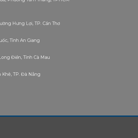
hường Hưng Lợi, TP. Cần Thơ
ốc, Tỉnh An Giang
Long Điền, Tỉnh Cà Mau
h Khê, TP. Đà Nẵng