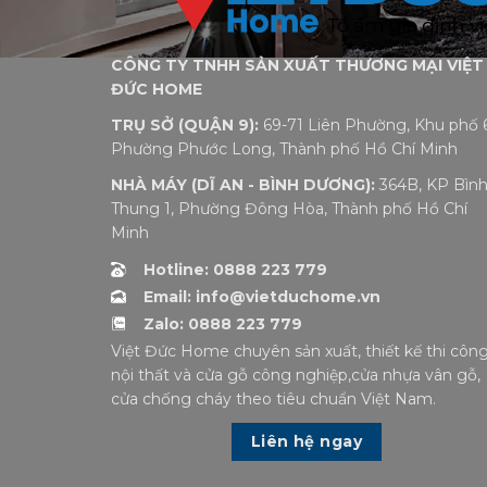
CÔNG TY TNHH SẢN XUẤT THƯƠNG MẠI VIỆT
ĐỨC HOME
TRỤ SỞ (QUẬN 9):
69-71 Liên Phường, Khu phố 6
Phường Phước Long, Thành phố Hồ Chí Minh
NHÀ MÁY (DĨ AN - BÌNH DƯƠNG):
364B, KP Bìn
Thung 1, Phường Đông Hòa, Thành phố Hồ Chí
Minh
Hotline: 0888 223 779
Email: info@vietduchome.vn
Zalo: 0888 223 779
Việt Đức Home chuyên sản xuất, thiết kế thi côn
nội thất và cửa gỗ công nghiệp,cửa nhựa vân gỗ,
cửa chống cháy theo tiêu chuẩn Việt Nam.
Liên hệ ngay