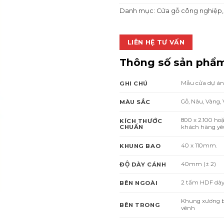
Danh mục:
Cửa gỗ công nghiệp
LIÊN HỆ TƯ VẤN
Thông số sản phẩ
Mẫu cửa dự án,
GHI CHÚ
Gỗ, Nâu, Vàng,
MÀU SẮC
800 x 2.100 ho
KÍCH THƯỚC
CHUẨN
khách hàng yêu
40 x 110mm.
KHUNG BAO
40mm (± 2)
ĐỘ DÀY CÁNH
2 tấm HDF dà
BÊN NGOÀI
Khung xương bằng
BÊN TRONG
vênh