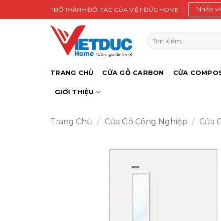
Bỏ
Nhấp v
TRỞ THÀNH ĐỐI TÁC CỦA VIỆT ĐỨC HOME
qua
nội
Tìm
dung
kiếm:
TRANG CHỦ
CỬA GỖ CARBON
CỬA COMPOS
GIỚI THIỆU
Trang Chủ
/
Cửa Gỗ Công Nghiệp
/
Cửa 