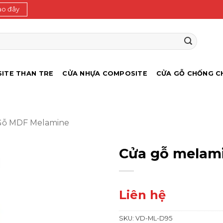
ào đây
ITE THAN TRE
CỬA NHỰA COMPOSITE
CỬA GỖ CHỐNG C
Gỗ MDF Melamine
Cửa gỗ melami
Liên hệ
SKU:
VD-ML-D95