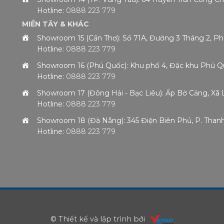
Hotline:
0888 223 779
MIỀN TÂY & KHÁC
Showroom 15 (Cần Thơ): Số 71A, Đường 3 Tháng 2, P
Hotline:
0888 223 779
Showroom 16 (Phú Quốc): Khu phố 4, Đặc khu Phú Qu
Hotline:
0888 223 779
Showroom 17 (Đông Hải - Bạc Liêu): Ấp Bờ Cảng, Xã 
Hotline:
0888 223 779
Showroom 18 (Đà Nẵng): 345 Điện Biên Phủ, P. Than
Hotline:
0888 223 779
© Thiết kế và lập trình bởi