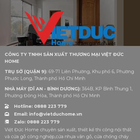
CÔNG TY TNHH SẢN XUẤT THƯƠNG MẠI VIỆT ĐỨC
HOME
TRỤ SỞ (QUẬN 9):
69-71 Liên Phường, Khu phố 6, Phường
Phước Long, Thành phố Hồ Chí Minh
NHÀ MÁY (DĨ AN - BÌNH DƯƠNG):
364B, KP Bình Thung 1,
Phường Đông Hòa, Thành phố Hồ Chí Minh
Hotline: 0888 223 779
Email: info@vietduchome.vn
Zalo: 0888 223 779
Việt Đức Home chuyên sản xuất, thiết kế thi công nội thất
và cửa gỗ công nghiệp,cửa nhựa vân gỗ, cửa chống cháy