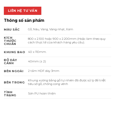
LIÊN HỆ TƯ VẤN
Thông số sản phẩm
Gỗ, Nâu, Vàng, Vàng nhạt, Xám
MÀU SẮC
KÍCH
800 x 2.100 hoặc 900 x 2.200mm (Hoặc làm theo quy
THƯỚC
cách thực tế của khách hàng yêu cầu).
CHUẨN
40 x 110mm.
KHUNG BAO
ĐỘ DÀY
40mm (± 2)
CÁNH
2 tấm HDF dày 3mm
BÊN NGOÀI
Khung xương bằng gỗ tự nhiên đã được sử lý để triệt
BÊN TRONG
tiêu sớ gỗ, chống cong vênh
TÌNH
Sơn PU hoàn thiện
TRẠNG