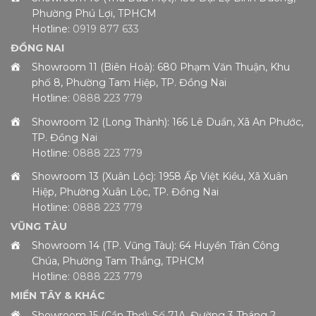
Phường Phú Lợi, TPHCM
Hotline:
0919 877 633
ĐỒNG NAI
Showroom 11 (Biên Hoà): 680 Phạm Văn Thuận, Khu
phố 8, Phường Tam Hiệp, TP. Đồng Nai
Hotline:
0888 223 779
Showroom 12 (Long Thành): 166 Lê Duẩn, Xã An Phước,
TP. Đồng Nai
Hotline:
0888 223 779
Showroom 13 (Xuân Lộc): 1958 Ấp Việt Kiều, Xã Xuân
Hiệp, Phường Xuân Lộc, TP. Đồng Nai
Hotline:
0888 223 779
VŨNG TÀU
Showroom 14 (TP. Vũng Tàu): 64 Huyền Trân Công
Chúa, Phường Tam Thắng, TPHCM
Hotline:
0888 223 779
MIỀN TÂY & KHÁC
Showroom 15 (Cần Thơ): Số 71A, Đường 3 Tháng 2,