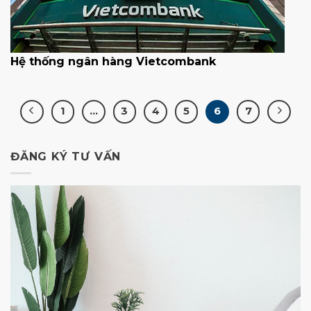
Hệ thống ngân hàng Vietcombank
1
…
3
4
5
6
7
ĐĂNG KÝ TƯ VẤN