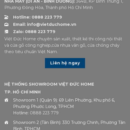
NHÀ MÁY (DĨ AN - BÌNH DƯƠNG):
364B, KP Bình Thung 1,
Phường Đông Hòa, Thành phố Hồ Chí Minh
Hotline: 0888 223 779
Email: info@vietduchome.vn
Zalo: 0888 223 779
Việt Đức Home chuyên sản xuất, thiết kế thi công nội thất
và cửa gỗ công nghiệp,cửa nhựa vân gỗ, cửa chống cháy
theo tiêu chuẩn Việt Nam.
Liên hệ ngay
HỆ THỐNG SHOWROOM VIỆT ĐỨC HOME
TP. HỒ CHÍ MINH
Showroom 1 (Quận 9): 69 Liên Phường, Khu phố 6,
Phường Phước Long, TPHCM
Hotline:
0888 223 779
Showroom 2 (Tân Bình): 330 Trường Chinh, Phường Tân
Bình, TPHCM