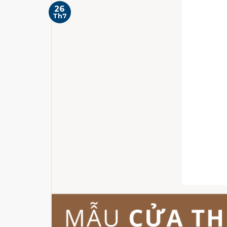
26
Th7