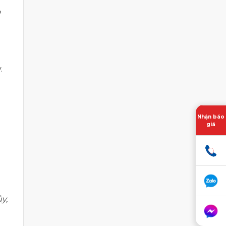
o
.
Nhận báo
giá
y,