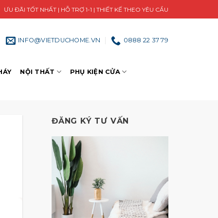
ƯU ĐÃI TỐT NHẤT | HỖ TRỢ 1-1 | THIẾT KẾ THEO YÊU CẦU
INFO@VIETDUCHOME.VN
0888 22 37 79
HÁY
NỘI THẤT
PHỤ KIỆN CỬA
ĐĂNG KÝ TƯ VẤN