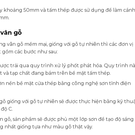
ày khoảng 50mm và tấm thép được sử dụng để làm cán
0mm.
 vân gỗ
g vân gỗ mềm mại, giống với gỗ tự nhiên thì các đơn vị
ất gồm các bước như sau:
ược trải qua quy trình xử lý phốt phát hóa. Quy trình n
ét và tạp chất đang bám trên bề mặt tấm thép.
 sơn nền bề mặt cửa thép bằng công nghệ sơn tĩnh điện
 gỗ giống với gỗ tự nhiên sẽ được thực hiện bằng kỹ thu
độ C.
ân gỗ, sản phẩm sẽ được phủ một lớp sơn để tạo độ sáng
g nhất giống tựa như màu gỗ thật vậy.