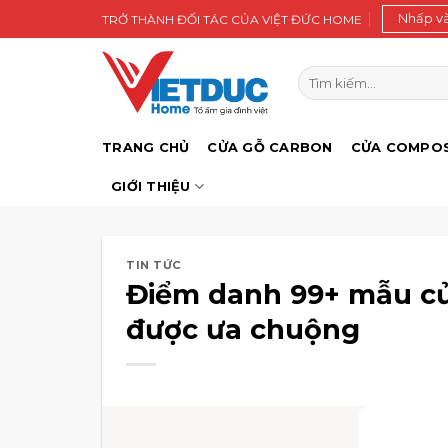
Bỏ
Nhấp v
TRỞ THÀNH ĐỐI TÁC CỦA VIỆT ĐỨC HOME
qua
nội
Tìm
dung
kiếm:
TRANG CHỦ
CỬA GỖ CARBON
CỬA COMPOS
GIỚI THIỆU
TIN TỨC
Điểm danh 99+ mẫu cửa
được ưa chuộng