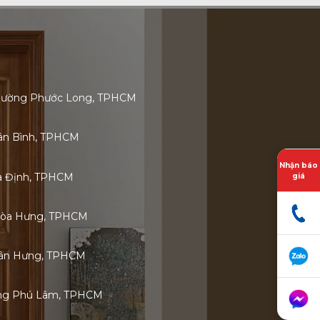
 Phường Phước Long, TPHCM
Tân Bình, TPHCM
Nhận báo
ia Định, TPHCM
giá
Hòa Hưng, TPHCM
 Tân Hưng, TPHCM
ờng Phú Lâm, TPHCM