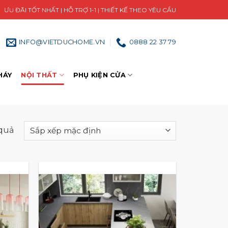
ƯU ĐÃI TỐT NHẤT | HỖ TRỢ 1-1 | THIẾT KẾ THEO YÊU CẦU
INFO@VIETDUCHOME.VN
0888 22 37 79
HÁY
NỘI THẤT
PHỤ KIỆN CỬA
 quả