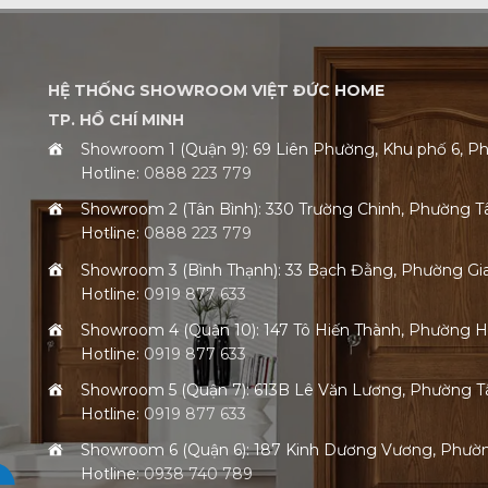
HỆ THỐNG SHOWROOM VIỆT ĐỨC HOME
TP. HỒ CHÍ MINH
Showroom 1 (Quận 9): 69 Liên Phường, Khu phố 6,
Hotline:
0888 223 779
Showroom 2 (Tân Bình): 330 Trường Chinh, Phường 
Hotline:
0888 223 779
Showroom 3 (Bình Thạnh): 33 Bạch Đằng, Phường G
Hotline:
0919 877 633
Showroom 4 (Quận 10): 147 Tô Hiến Thành, Phường 
Hotline:
0919 877 633
Showroom 5 (Quận 7): 613B Lê Văn Lương, Phường
Hotline:
0919 877 633
Showroom 6 (Quận 6): 187 Kinh Dương Vương, Phư
Hotline:
0938 740 789