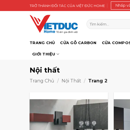
Bỏ
Nhấp v
TRỞ THÀNH ĐỐI TÁC CỦA VIỆT ĐỨC HOME
qua
nội
Tìm
dung
kiếm:
TRANG CHỦ
CỬA GỖ CARBON
CỬA COMPOS
GIỚI THIỆU
Nội thất
Trang Chủ
/
Nội Thất
/
Trang 2