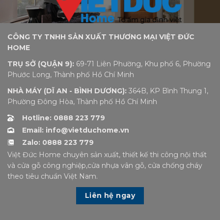
CÔNG TY TNHH SẢN XUẤT THƯƠNG MẠI VIỆT ĐỨC
HOME
TRỤ SỞ (QUẬN 9):
69-71 Liên Phường, Khu phố 6, Phường
Phước Long, Thành phố Hồ Chí Minh
NHÀ MÁY (DĨ AN - BÌNH DƯƠNG):
364B, KP Bình Thung 1,
Phường Đông Hòa, Thành phố Hồ Chí Minh
Hotline: 0888 223 779
Email: info@vietduchome.vn
Zalo: 0888 223 779
Việt Đức Home chuyên sản xuất, thiết kế thi công nội thất
và cửa gỗ công nghiệp,cửa nhựa vân gỗ, cửa chống cháy
theo tiêu chuẩn Việt Nam.
Liên hệ ngay