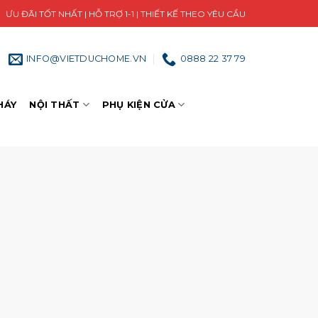
ƯU ĐÃI TỐT NHẤT | HỖ TRỢ 1-1 | THIẾT KẾ THEO YÊU CẦU
INFO@VIETDUCHOME.VN
0888 22 37 79
HÁY
NỘI THẤT
PHỤ KIỆN CỬA