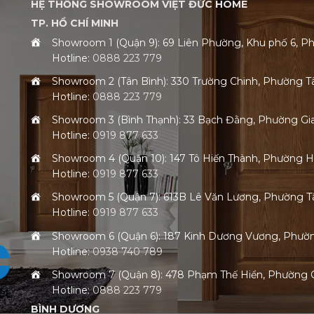
HỆ THỐNG SHOWROOM VIỆT ĐỨC HOME
TP. HỒ CHÍ MINH
Showroom 1 (Quận 9): 69 Liên Phường, Khu phố 6,
Hotline:
0888 223 779
Showroom 2 (Tân Bình): 330 Trường Chinh, Phường 
Hotline:
0888 223 779
Showroom 3 (Bình Thạnh): 33 Bạch Đằng, Phường G
Hotline:
0919 877 633
Showroom 4 (Quận 10): 147 Tô Hiến Thành, Phường 
Hotline:
0919 877 633
Showroom 5 (Quận 7): 613B Lê Văn Lương, Phường
Hotline:
0919 877 633
Showroom 6 (Quận 6): 187 Kinh Dương Vương, Phư
Hotline:
0938 740 789
Showroom 7 (Quận 8): 478 Phạm Thế Hiển, Phường
Hotline:
0888 223 779
BÌNH DƯƠNG