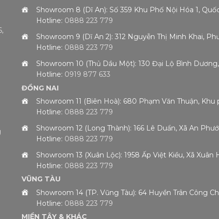
Showroom 8 (Dĩ An): Số 359 Khu Phố Nội Hóa 1, Qu
Hotline:
0888 223 779
,
Showroom 9 (Dĩ An 2): 312 Nguyễn Thị Minh Khai, 
Hotline:
0888 223 779
h
Showroom 10 (Thủ Dầu Một): 130 Đại Lộ Bình Dươn
Hotline:
0919 877 633
ĐỒNG NAI
Showroom 11 (Biên Hoà): 680 Phạm Văn Thuận, Khu 
Hotline:
0888 223 779
Showroom 12 (Long Thành): 166 Lê Duẩn, Xã An Phướ
g
Hotline:
0888 223 779
Showroom 13 (Xuân Lộc): 1958 Ấp Việt Kiều, Xã Xuân
Hotline:
0888 223 779
VŨNG TÀU
Showroom 14 (TP. Vũng Tàu): 64 Huyền Trân Công 
Hotline:
0888 223 779
MIỀN TÂY & KHÁC