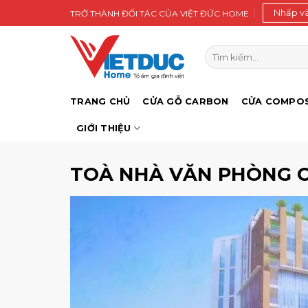
Bỏ
Nhấp v
TRỞ THÀNH ĐỐI TÁC CỦA VIỆT ĐỨC HOME
qua
nội
Tìm
dung
kiếm:
TRANG CHỦ
CỬA GỖ CARBON
CỬA COMPOS
GIỚI THIỆU
TOÀ NHÀ VĂN PHÒNG 