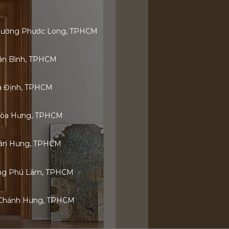
 Phường Phước Long, TPHCM
Tân Bình, TPHCM
ia Định, TPHCM
Hòa Hưng, TPHCM
 Tân Hưng, TPHCM
ờng Phú Lâm, TPHCM
 Chánh Hưng, TPHCM