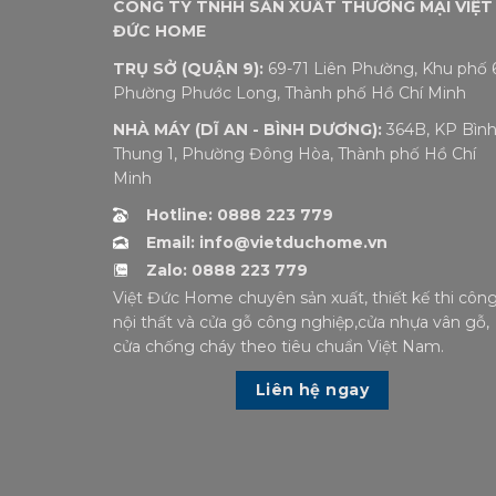
CÔNG TY TNHH SẢN XUẤT THƯƠNG MẠI VIỆT
ĐỨC HOME
TRỤ SỞ (QUẬN 9):
69-71 Liên Phường, Khu phố 6
Phường Phước Long, Thành phố Hồ Chí Minh
NHÀ MÁY (DĨ AN - BÌNH DƯƠNG):
364B, KP Bìn
Thung 1, Phường Đông Hòa, Thành phố Hồ Chí
Minh
Hotline: 0888 223 779
Email: info@vietduchome.vn
Zalo: 0888 223 779
Việt Đức Home chuyên sản xuất, thiết kế thi côn
nội thất và cửa gỗ công nghiệp,cửa nhựa vân gỗ,
cửa chống cháy theo tiêu chuẩn Việt Nam.
Liên hệ ngay