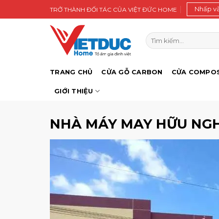
Bỏ
Nhấp v
TRỞ THÀNH ĐỐI TÁC CỦA VIỆT ĐỨC HOME
qua
nội
Tìm
dung
kiếm:
TRANG CHỦ
CỬA GỖ CARBON
CỬA COMPOS
GIỚI THIỆU
NHÀ MÁY MAY HỮU NGH