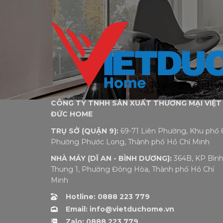
CÔNG TY TNHH SẢN XUẤT THƯƠNG MẠI VIỆT
ĐỨC HOME
TRỤ SỞ (QUẬN 9):
69-71 Liên Phường, Khu phố 6
Phường Phước Long, Thành phố Hồ Chí Minh
NHÀ MÁY (DĨ AN - BÌNH DƯƠNG):
364B, KP Bìn
Thung 1, Phường Đông Hòa, Thành phố Hồ Chí
Minh
Hotline: 0888 223 779
Email: info@vietduchome.vn
Zalo: 0888 223 779