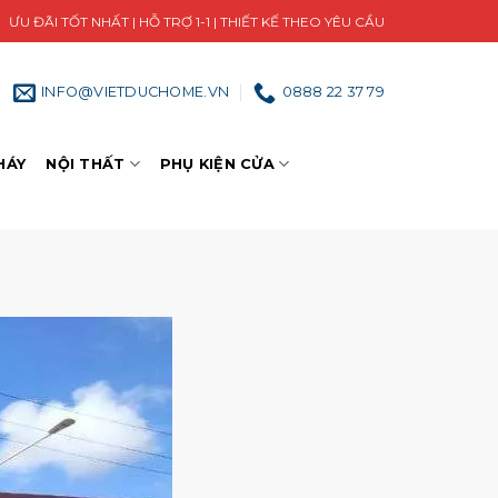
ƯU ĐÃI TỐT NHẤT | HỖ TRỢ 1-1 | THIẾT KẾ THEO YÊU CẦU
INFO@VIETDUCHOME.VN
0888 22 37 79
HÁY
NỘI THẤT
PHỤ KIỆN CỬA