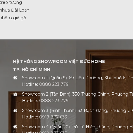
treo tường
nhựa Đài Loan
 nhôm giả gỗ
HỆ THỐNG SHOWROOM VIỆT ĐỨC HOME
TP. HỒ CHÍ MINH
Showroom 1 (Quận 9): 69 Liên Phường, Khu phố 6,
Hotline:
0888 223 779
Showroom 2 (Tân Bình): 330 Trường Chinh, Phường 
Hotline:
0888 223 779
Showroom 3 (Bình Thạnh): 33 Bạch Đằng, Phường G
Hotline:
0919 877 633
Showroom 4 (Quận 10): 147 Tô Hiến Thành, Phường 