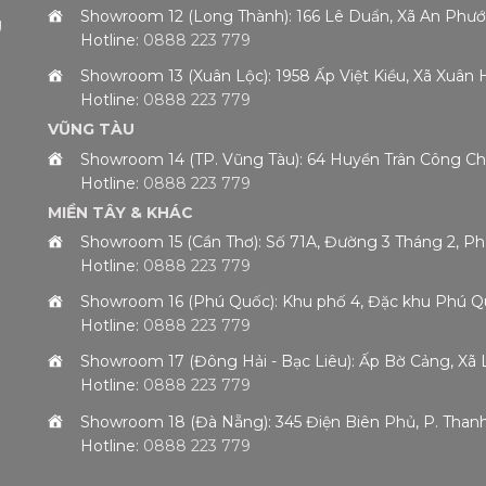
Showroom 12 (Long Thành): 166 Lê Duẩn, Xã An Phướ
g
Hotline:
0888 223 779
Showroom 13 (Xuân Lộc): 1958 Ấp Việt Kiều, Xã Xuân
Hotline:
0888 223 779
VŨNG TÀU
Showroom 14 (TP. Vũng Tàu): 64 Huyền Trân Công 
Hotline:
0888 223 779
MIỀN TÂY & KHÁC
Showroom 15 (Cần Thơ): Số 71A, Đường 3 Tháng 2, P
Hotline:
0888 223 779
Showroom 16 (Phú Quốc): Khu phố 4, Đặc khu Phú Qu
Hotline:
0888 223 779
Showroom 17 (Đông Hải - Bạc Liêu): Ấp Bờ Cảng, Xã 
Hotline:
0888 223 779
Showroom 18 (Đà Nẵng): 345 Điện Biên Phủ, P. Than
Hotline:
0888 223 779