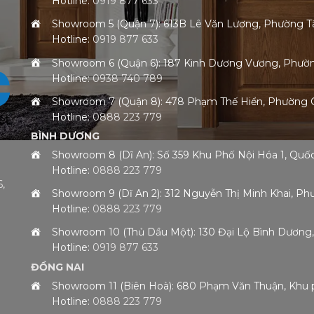
Hotline:
0919 877 633
Showroom 5 (Quận 7): 613B Lê Văn Lương, Phường
Hotline:
0919 877 633
Showroom 6 (Quận 6): 187 Kinh Dương Vương, Phư
Hotline:
0938 740 789
Showroom 7 (Quận 8): 478 Phạm Thế Hiển, Phường
Hotline:
0888 223 779
BÌNH DƯƠNG
Showroom 8 (Dĩ An): Số 359 Khu Phố Nội Hóa 1, Qu
Hotline:
0888 223 779
,
Showroom 9 (Dĩ An 2): 312 Nguyễn Thị Minh Khai, 
Hotline:
0888 223 779
h
Showroom 10 (Thủ Dầu Một): 130 Đại Lộ Bình Dươn
Hotline:
0919 877 633
ĐỒNG NAI
Showroom 11 (Biên Hoà): 680 Phạm Văn Thuận, Khu 
Hotline:
0888 223 779