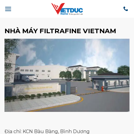
Bỏ
qua
nội
dung
NHÀ MÁY FILTRAFINE VIETNAM
Địa chỉ: KCN Bàu Bàng, Bình Dương