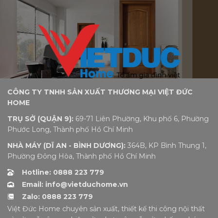
CÔNG TY TNHH SẢN XUẤT THƯƠNG MẠI VIỆT ĐỨC
HOME
TRỤ SỞ (QUẬN 9):
69-71 Liên Phường, Khu phố 6, Phường
Phước Long, Thành phố Hồ Chí Minh
NHÀ MÁY (DĨ AN - BÌNH DƯƠNG):
364B, KP Bình Thung 1,
Phường Đông Hòa, Thành phố Hồ Chí Minh
Hotline: 0888 223 779
Email: info@vietduchome.vn
Zalo: 0888 223 779
Việt Đức Home chuyên sản xuất, thiết kế thi công nội thất