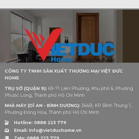
CÔNG TY TNHH SẢN XUẤT THƯƠNG MẠI VIỆT ĐỨC
HOME
TRỤ SỞ (QUẬN 9):
69-71 Liên Phường, Khu phố 6, Phường
Phước Long, Thành phố Hồ Chí Minh
NHÀ MÁY (DĨ AN - BÌNH DƯƠNG):
364B, KP Bình Thung 1,
Phường Đông Hòa, Thành phố Hồ Chí Minh
Hotline: 0888 223 779
Email: info@vietduchome.vn
Zalo: 0888 223 779