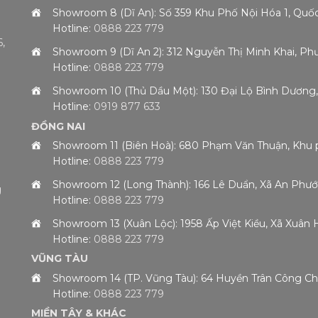
Showroom 8 (Dĩ An): Số 359 Khu Phố Nội Hóa 1, Qu
Hotline:
0888 223 779
,
Showroom 9 (Dĩ An 2): 312 Nguyễn Thị Minh Khai, 
Hotline:
0888 223 779
h
Showroom 10 (Thủ Dầu Một): 130 Đại Lộ Bình Dươn
Hotline:
0919 877 633
ĐỒNG NAI
Showroom 11 (Biên Hoà): 680 Phạm Văn Thuận, Khu 
Hotline:
0888 223 779
Showroom 12 (Long Thành): 166 Lê Duẩn, Xã An Phướ
g
Hotline:
0888 223 779
Showroom 13 (Xuân Lộc): 1958 Ấp Việt Kiều, Xã Xuân
Hotline:
0888 223 779
VŨNG TÀU
Showroom 14 (TP. Vũng Tàu): 64 Huyền Trân Công 
Hotline:
0888 223 779
MIỀN TÂY & KHÁC