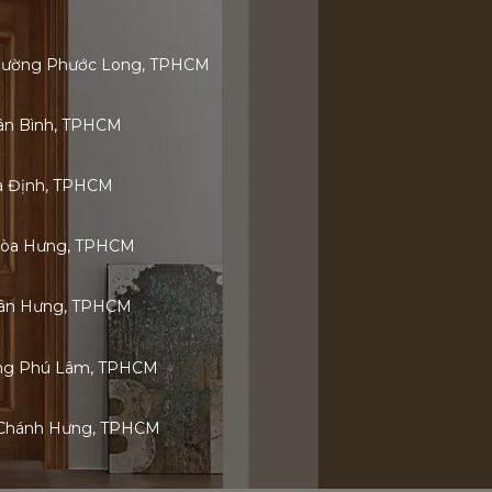
 Phường Phước Long, TPHCM
Tân Bình, TPHCM
ia Định, TPHCM
Hòa Hưng, TPHCM
 Tân Hưng, TPHCM
ờng Phú Lâm, TPHCM
 Chánh Hưng, TPHCM