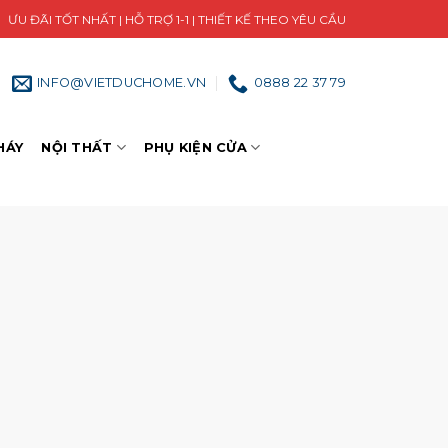
ƯU ĐÃI TỐT NHẤT | HỖ TRỢ 1-1 | THIẾT KẾ THEO YÊU CẦU
INFO@VIETDUCHOME.VN
0888 22 37 79
HÁY
NỘI THẤT
PHỤ KIỆN CỬA