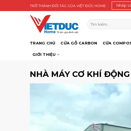
Bỏ
Nhấp v
TRỞ THÀNH ĐỐI TÁC CỦA VIỆT ĐỨC HOME
qua
nội
Tìm
dung
kiếm:
TRANG CHỦ
CỬA GỖ CARBON
CỬA COMPOS
GIỚI THIỆU
NHÀ MÁY CƠ KHÍ ĐỘNG