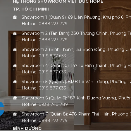
HỆ THỐNG SHOWROOM VIỆT ĐỨC HOME
TP. HỒ CHÍ MINH
Showroom 1 (Quận 9): 69 Liên Phường, Khu phố 6,
Hotline:
0888 223 779
Showroom 2 (Tân Bình): 330 Trường Chinh, Phường 
Hotline:
0888 223 779
Showroom 3 (Bình Thạnh): 33 Bạch Đằng, Phường G
Hotline:
0919 877 633
Showroom 4 (Quận 10): 147 Tô Hiến Thành, Phường 
Hotline:
0919 877 633
Showroom 5 (Quận 7): 613B Lê Văn Lương, Phường
Hotline:
0919 877 633
Showroom 6 (Quận 6): 187 Kinh Dương Vương, Phư
Hotline:
0938 740 789
Showroom 7 (Quận 8): 478 Phạm Thế Hiển, Phường
Hotline:
0888 223 779
BÌNH DƯƠNG