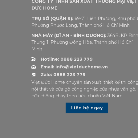
CÔNG TY TNHH SẢN XUẤT THƯƠNG MẠI VIỆT
ĐỨC HOME
TRỤ SỞ (QUẬN 9):
69-71 Liên Phường, Khu phố 6
Phường Phước Long, Thành phố Hồ Chí Minh
NHÀ MÁY (DĨ AN - BÌNH DƯƠNG):
364B, KP Bìn
Thung 1, Phường Đông Hòa, Thành phố Hồ Chí
Minh
Hotline: 0888 223 779
Email: info@vietduchome.vn
Zalo: 0888 223 779
Việt Đức Home chuyên sản xuất, thiết kế thi côn
nội thất và cửa gỗ công nghiệp,cửa nhựa vân gỗ,
cửa chống cháy theo tiêu chuẩn Việt Nam.
Liên hệ ngay